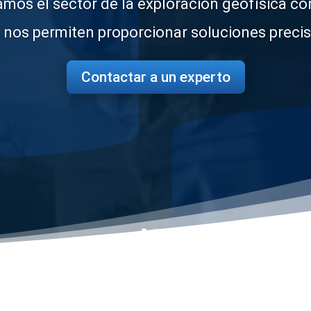
jetivo de tener un panorama general de esta a
e realizar algún tipo de perforación y/o explo
Conocer más