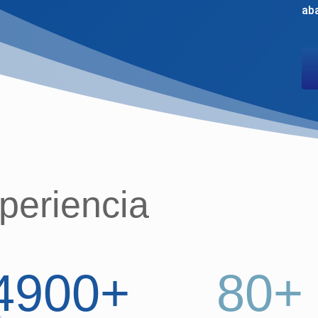
ab
periencia
4900+
80+