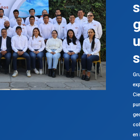
s
g
u
s
Gr
exp
Cie
pu
geo
co
en 