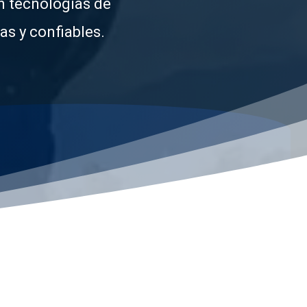
 un menor costo y sin
ración directa.