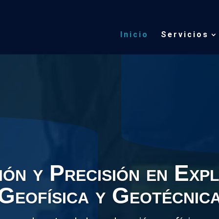
Inicio
Servicios
s de Recursos Hídrico
ca con SEV/ TEM/ VA. Permite determinar la es