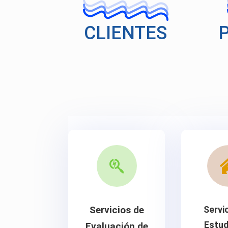
CLIENTES

Servicios de
Servi
Estud
Evaluación de