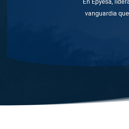
de intéres con el ob
la necesidad d