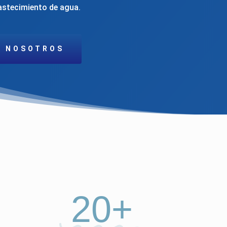
astecimiento de agua.
NOSOTROS
20+